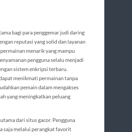
utama bagi para penggemar judi daring
ngan reputasi yang solid dan layanan
ai permainan menarik yang mampu
kenyamanan pengguna selalu menjadi
engan sistem enkripsi terbaru.
n dapat menikmati permainan tanpa
emudahkan pemain dalam mengakses
ah yang meningkatkan peluang
utama dari situs gacor. Pengguna
 saja melalui perangkat favorit