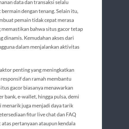
nan data dan transaksi selalu
 bermain dengan tenang. Selain itu,
mbuat pemain tidak cepat merasa
g memastikan bahwa situs gacor tetap
ng dinamis. Kemudahan akses dari
gguna dalam menjalankan aktivitas
 faktor penting yang meningkatkan
 responsif dan ramah membantu
Situs gacor biasanya menawarkan
 bank, e-wallet, hingga pulsa, demi
menarik juga menjadi daya tarik
ersediaan fitur live chat dan FAQ
atas pertanyaan ataupun kendala