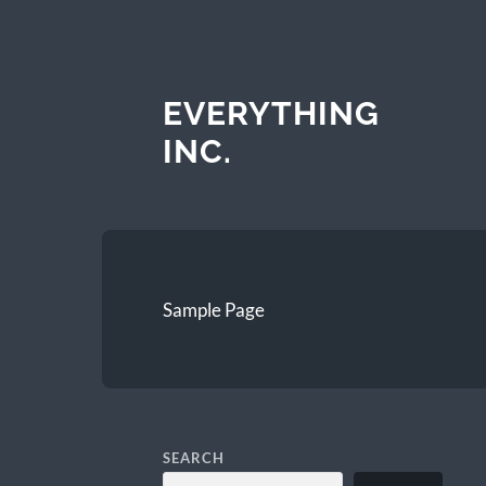
EVERYTHING
INC.
Sample Page
SEARCH