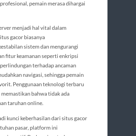
profesional, pemain merasa dihargai
erver menjadi hal vital dalam
itus gacor biasanya
estabilan sistem dan mengurangi
n fitur keamanan seperti enkripsi
 perlindungan terhadap ancaman
mudahkan navigasi, sehingga pemain
rit. Penggunaan teknologi terbaru
 memastikan bahwa tidak ada
an taruhan online.
 kunci keberhasilan dari situs gacor
tuhan pasar, platform ini