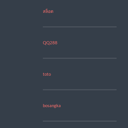
สล็อต
QQ288
toto
bosangka