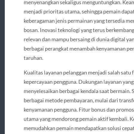
menyenangkan sekaligus menguntungkan. Keama
menjadi prioritas utama, sehingga pemain dapat
keberagaman jenis permainan yang tersedia me
bosan. Inovasi teknologi yang terus berkemban
relevan dan mampu bersaing di dunia digital ya
berbagai perangkat menambah kenyamanan pen
taruhan.
Kualitas layanan pelanggan menjadi salah satu
kepercayaan pengguna. Dukungan layanan yang
menyelesaikan berbagai kendala saat bermain. 
berbagai metode pembayaran, mulai dari transfer
kenyamanan pengguna. Fitur bonus dan promosi 
utama yang mendorong pemain aktif kembali. Ket
memudahkan pemain mendapatkan solusi cepat 