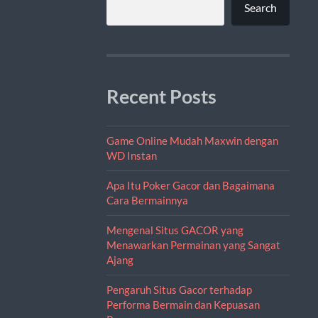
Search
Recent Posts
Game Online Mudah Maxwin dengan
WD Instan
Apa Itu Poker Gacor dan Bagaimana
Cara Bermainnya
Mengenal Situs GACOR yang
Menawarkan Permainan yang Sangat
Ajang
Pengaruh Situs Gacor terhadap
Performa Bermain dan Kepuasan