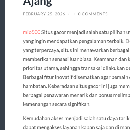
Ajang
FEBRUARY 25, 2026
/
/
0 COMMENTS
mio500
Situs gacor menjadi salah satu pilihan 
yang ingin mendapatkan pengalaman terbaik. De
yang terpercaya, situs ini menawarkan berbag
memberikan sensasi luar biasa. Keamanan dan 
prioritas utama, sehingga transaksi dilakukan d
Berbagai fitur inovatif disematkan agar pemai
hambatan. Keberadaan situs gacor ini juga m
berbagai penawaran menarik dan bonus melimp
kemenangan secara signifikan.
Kemudahan akses menjadi salah satu daya tarik 
dapat mengakses layanan kapan saja dan di mana