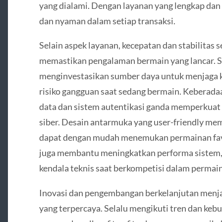
yang dialami. Dengan layanan yang lengkap dan 
dan nyaman dalam setiap transaksi.
Selain aspek layanan, kecepatan dan stabilitas s
memastikan pengalaman bermain yang lancar. S
menginvestasikan sumber daya untuk menjaga k
risiko gangguan saat sedang bermain. Keberadaa
data dan sistem autentikasi ganda memperkuat
siber. Desain antarmuka yang user-friendly me
dapat dengan mudah menemukan permainan favo
juga membantu meningkatkan performa sistem,
kendala teknis saat berkompetisi dalam permain
Inovasi dan pengembangan berkelanjutan menjadi
yang terpercaya. Selalu mengikuti tren dan kebu