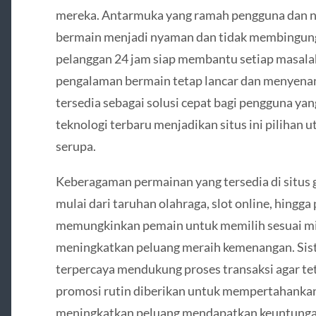
mereka. Antarmuka yang ramah pengguna dan n
bermain menjadi nyaman dan tidak membingungk
pelanggan 24 jam siap membantu setiap masala
pengalaman bermain tetap lancar dan menyenang
tersedia sebagai solusi cepat bagi pengguna y
teknologi terbaru menjadikan situs ini pilihan 
serupa.
Keberagaman permainan yang tersedia di situs 
mulai dari taruhan olahraga, slot online, hingga 
memungkinkan pemain untuk memilih sesuai m
meningkatkan peluang meraih kemenangan. Sis
terpercaya mendukung proses transaksi agar t
promosi rutin diberikan untuk mempertahankan
meningkatkan peluang mendapatkan keuntungan 