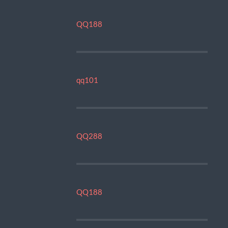
QQ188
qq101
QQ288
QQ188