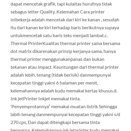
dapat mencetak graflk, tapi kulaitas hurufnya tidak
sebagus letter Quality. Kelemahan Cara printer
inibekerja adalah mencetak dari kiri ke kanan , sesudah
itu dari kanan ke kiri terhadap baris berikutnya supaya
untukmencetak satu baris teks menjadi lambat.c.
Thermal PrinterKualitas thermal printer sama bersama
dot matrix dikarenakan prinsip kerjanya sama, hanya
thermal printer menggunakanpanas dan bukan
tekanan atau impact. Keuntungan dari thermal printer
adalah lebih. tenang (tidak berisik) danmempunyai
kecepatan tinggi yakni 6 halaman per menit,
kelemahannya adalah kudu memakai kertas khusus.d.
Ink jetPrinter Inkjet memakai tinta.
‘Penyemprotannya” memakai muatan listrik Sehingga
labih tenang danmempunyai kecepatan tinggi yakni s/d
270 cps, Dan dapat ditengkapi bersama tinta
berwarna. Kelemahannya ink jetprinter kudu memakai