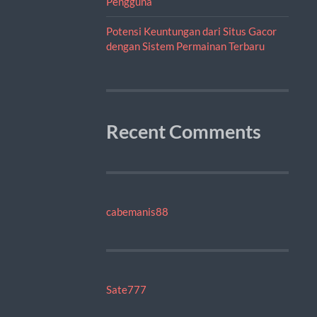
Pengguna
Potensi Keuntungan dari Situs Gacor
dengan Sistem Permainan Terbaru
Recent Comments
cabemanis88
Sate777