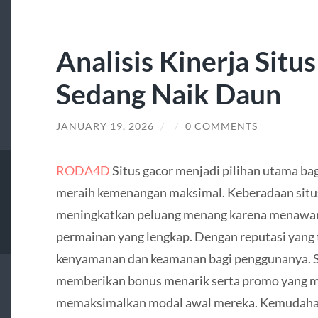
Analisis Kinerja Situ
Sedang Naik Daun
JANUARY 19, 2026
/
/
0 COMMENTS
RODA4D
Situs gacor menjadi pilihan utama bag
meraih kemenangan maksimal. Keberadaan situ
meningkatkan peluang menang karena menawark
permainan yang lengkap. Dengan reputasi yang 
kenyamanan dan keamanan bagi penggunanya. Selai
memberikan bonus menarik serta promo yang m
memaksimalkan modal awal mereka. Kemudahan 