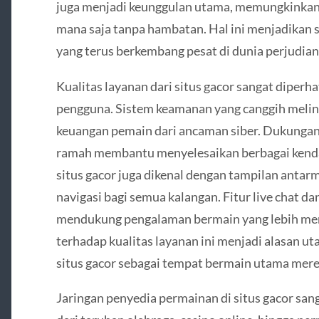
juga menjadi keunggulan utama, memungkinkan 
mana saja tanpa hambatan. Hal ini menjadikan si
yang terus berkembang pesat di dunia perjudian
Kualitas layanan dari situs gacor sangat diper
pengguna. Sistem keamanan yang canggih melind
keuangan pemain dari ancaman siber. Dukungan 
ramah membantu menyelesaikan berbagai kendal
situs gacor juga dikenal dengan tampilan anta
navigasi bagi semua kalangan. Fitur live chat d
mendukung pengalaman bermain yang lebih me
terhadap kualitas layanan ini menjadi alasan 
situs gacor sebagai tempat bermain utama mere
Jaringan penyedia permainan di situs gacor san