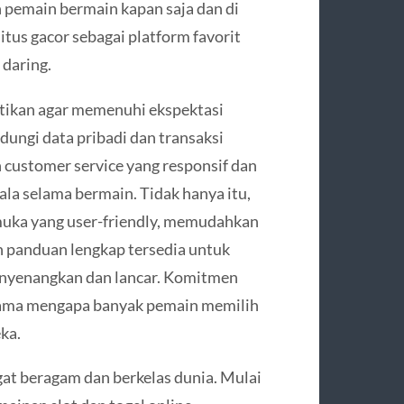
pemain bermain kapan saja dan di
tus gacor sebagai platform favorit
 daring.
hatikan agar memenuhi ekspektasi
ungi data pribadi dan transaksi
customer service yang responsif dan
a selama bermain. Tidak hanya itu,
rmuka yang user-friendly, memudahkan
an panduan lengkap tersedia untuk
nyenangkan dan lancar. Komitmen
utama mengapa banyak pemain memilih
ka.
gat beragam dan berkelas dunia. Mulai