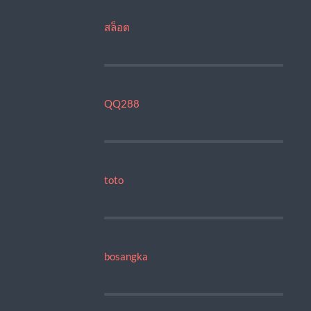
สล็อต
QQ288
toto
bosangka