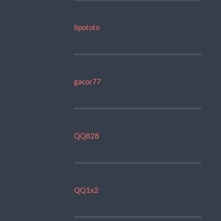
lipototo
gacor77
QQ828
QQ1x2